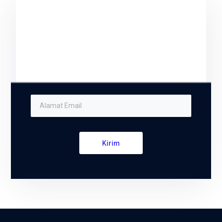
Sign up and subscribe
to our newsletter
We respect your privacy and do not tolerate
spam
Kirim